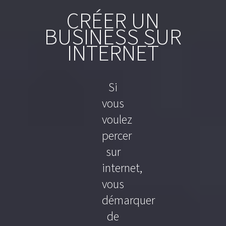
CRÉER UN
BUSINESS SUR
INTERNET
Si
vous
voulez
percer
sur
internet,
vous
démarquer
de